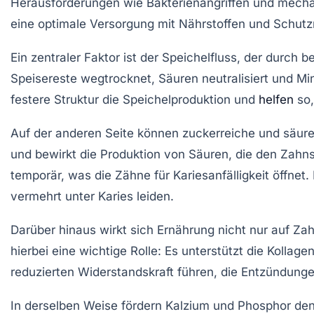
Herausforderungen wie Bakterienangriffen und mechani
eine optimale Versorgung mit Nährstoffen und Schut
Ein zentraler Faktor ist der Speichelfluss, der durch 
Speisereste wegtrocknet, Säuren neutralisiert und Min
festere Struktur die Speichelproduktion und
helfen
so,
Auf der anderen Seite können zuckerreiche und säur
und bewirkt die Produktion von Säuren, die den Zahn
temporär, was die Zähne für Kariesanfälligkeit öffne
vermehrt unter Karies leiden.
Darüber hinaus wirkt sich Ernährung nicht nur auf Z
hierbei eine wichtige Rolle: Es unterstützt die Kolla
reduzierten Widerstandskraft führen, die Entzündung
In derselben Weise fördern Kalzium und Phosphor den A