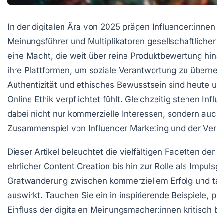
In der digitalen Ära von 2025 prägen Influencer:inn
Meinungsführer und Multiplikatoren gesellschaftliche
eine Macht, die weit über reine Produktbewertung hi
ihre Plattformen, um
soziale Verantwortung
zu überneh
Authentizität und ethisches Bewusstsein sind heute un
Online Ethik
verpflichtet fühlt. Gleichzeitig stehen I
dabei nicht nur kommerzielle Interessen, sondern au
Zusammenspiel von
Influencer Marketing
und der Ver
Dieser Artikel beleuchtet die vielfältigen Facetten d
ehrlicher
Content Creation
bis hin zur Rolle als Impul
Gratwanderung zwischen kommerziellem Erfolg und tat
auswirkt. Tauchen Sie ein in inspirierende Beispiele
Einfluss der digitalen Meinungsmacher:innen kritisch 