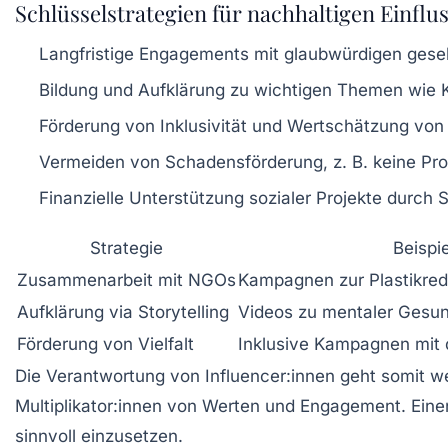
Schlüsselstrategien für nachhaltigen Einflu
Langfristige Engagements
mit glaubwürdigen gesel
Bildung und Aufklärung
zu wichtigen Themen wie K
Förderung von Inklusivität
und Wertschätzung von V
Vermeiden von Schadensförderung
, z. B. keine P
Finanzielle Unterstützung
sozialer Projekte durch 
Strategie
Beispi
Zusammenarbeit mit NGOs
Kampagnen zur Plastikred
Aufklärung via Storytelling
Videos zu mentaler Gesun
Förderung von Vielfalt
Inklusive Kampagnen mit 
Die Verantwortung von Influencer:innen geht somit we
Multiplikator:innen
von Werten und Engagement. Einen 
sinnvoll einzusetzen.