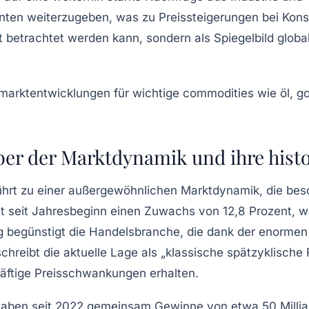
ten weiterzugeben, was zu Preissteigerungen bei Konsu
t betrachtet werden kann, sondern als Spiegelbild globa
iber der Marktdynamik und ihre his
führt zu einer außergewöhnlichen
Marktdynamik
, die be
t seit Jahresbeginn einen Zuwachs von 12,8 Prozent, w
ung begünstigt die Handelsbranche, die dank der enorme
chreibt die aktuelle Lage als „klassische spätzyklische R
äftige Preisschwankungen erhalten.
ben seit 2022 gemeinsam Gewinne von etwa 50 Milliard