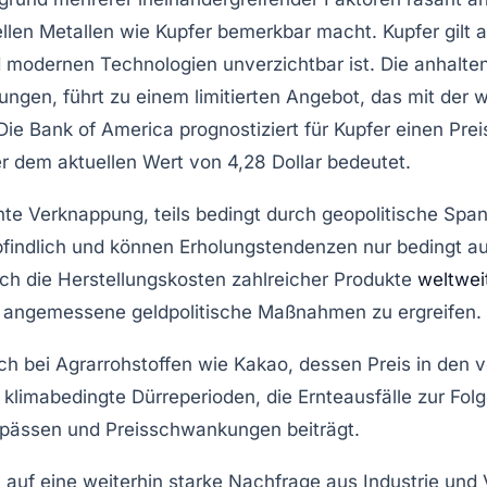
iellen Metallen wie Kupfer bemerkbar macht. Kupfer gilt a
d modernen Technologien unverzichtbar ist. Die anhalt
ungen, führt zu einem limitierten Angebot, das mit de
 Die Bank of America prognostiziert für Kupfer einen Prei
 dem aktuellen Wert von 4,28 Dollar bedeutet.
ante Verknappung, teils bedingt durch geopolitische Sp
findlich und können Erholungstendenzen nur bedingt aus
uch die Herstellungskosten zahlreicher Produkte
weltwei
t, angemessene geldpolitische Maßnahmen zu ergreifen.
auch bei Agrarrohstoffen wie Kakao, dessen Preis in de
em klimabedingte Dürreperioden, die Ernteausfälle zur Fo
pässen und Preisschwankungen beiträgt.
 auf eine weiterhin starke
Nachfrage
aus Industrie und