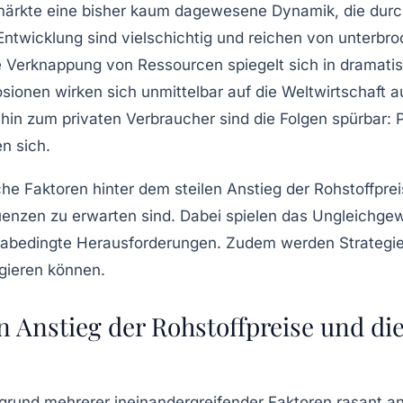
fmärkte eine bisher kaum dagewesene Dynamik, die dur
Entwicklung sind vielschichtig und reichen von unterbr
 Verknappung von Ressourcen spiegelt sich in dramatis
osionen wirken sich unmittelbar auf die Weltwirtschaft 
hin zum privaten Verbraucher sind die Folgen spürbar: P
n sich.
lche Faktoren hinter dem steilen Anstieg der Rohstoffpr
uenzen zu erwarten sind. Dabei spielen das Ungleichge
abedingte Herausforderungen. Zudem werden Strategie
gieren können.
 Anstieg der Rohstoffpreise und di
rund mehrerer ineinandergreifender Faktoren rasant an