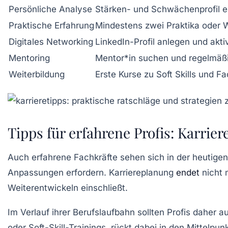
Persönliche Analyse
Stärken- und Schwächenprofil er
Praktische Erfahrung
Mindestens zwei Praktika oder 
Digitales Networking
LinkedIn-Profil anlegen und akti
Mentoring
Mentor*in suchen und regelmäß
Weiterbildung
Erste Kurse zu Soft Skills und F
Tipps für erfahrene Profis: Karri
Auch erfahrene Fachkräfte sehen sich in der heutigen
Anpassungen erfordern. Karriereplanung
endet
nicht m
Weiterentwickeln einschließt.
Im Verlauf ihrer Berufslaufbahn sollten Profis daher
oder Soft-Skill-Trainings, rückt dabei in den Mittelp