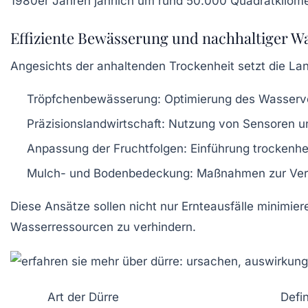
1980er Jahren jährlich um rund 50.000 Quadratkilomet
Effiziente Bewässerung und nachhaltiger W
Angesichts der anhaltenden Trockenheit setzt die L
Tröpfchenbewässerung:
Optimierung des Wasserve
Präzisionslandwirtschaft:
Nutzung von Sensoren un
Anpassung der Fruchtfolgen:
Einführung trockenhe
Mulch- und Bodenbedeckung:
Maßnahmen zur Verr
Diese Ansätze sollen nicht nur Ernteausfälle minim
Wasserressourcen zu verhindern.
Art der Dürre
Defin