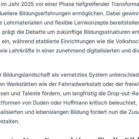
t im Jahr 2025 vor einer Phase tiefgreifender Transfor
viduellere Bildungserfahrungen ermöglichen. Dabei gewin
 Lehrmaterialien und flexible Lernkonzepte bereitstellen
ur, prägt die Debatte um zukünftige Bildungsstrukturen 
 ein, während etablierte Einrichtungen wie die Volksho
, wie Lehrkräfte in einer zunehmend digitalisierten und d
r Bildungslandschaft als vernetztes System unterschied
hen Werkstätten wie der Fahrradwerkstatt oder der freiw
essen und Talente fördern, um langfristig die Drop-out-R
lattformen von Duden oder Hoffmann kritisch beleuchtet
nalisierten und lebenslangen Bildung fordert nun die Zu
stalten.