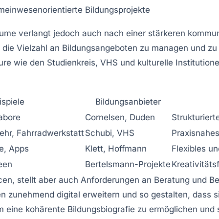
meinwesenorientierte Bildungsprojekte
äume verlangt jedoch auch nach einer stärkeren kommunal
m die Vielzahl an Bildungsangeboten zu managen und zu 
teure wie den Studienkreis, VHS und kulturelle Institu
ispiele
Bildungsanbieter
abore
Cornelsen, Duden
Strukturier
wehr, Fahrradwerkstatt
Schubi, VHS
Praxisnahes
e, Apps
Klett, Hoffmann
Flexibles un
een
Bertelsmann-Projekte
Kreativität
ncen, stellt aber auch Anforderungen an Beratung und B
en zunehmend digital erweitern und so gestalten, dass s
 um eine kohärente Bildungsbiografie zu ermöglichen und 